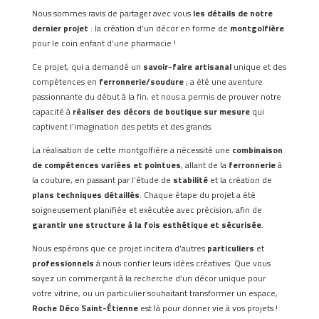
Nous sommes ravis de partager avec vous
les détails de notre
dernier projet
: la création d’un décor en forme de
montgolfière
pour le coin enfant d’une pharmacie !
Ce projet, qui a demandé un
savoir-faire artisanal
unique et des
compétences en
ferronnerie/soudure
; a été une aventure
passionnante du début à la fin, et nous a permis de prouver notre
capacité à
réaliser des décors de boutique sur mesure
qui
captivent l’imagination des petits et des grands.
La réalisation de cette montgolfière a nécessité une
combinaison
de compétences variées et pointues
, allant de la
ferronnerie
à
la couture, en passant par l’étude de
stabilité
et la création de
plans techniques détaillés
. Chaque étape du projet a été
soigneusement planifiée et exécutée avec précision, afin de
garantir une structure à la fois esthétique et sécurisée
.
Nous espérons que ce projet incitera d’autres
particuliers
et
professionnels
à nous confier leurs idées créatives. Que vous
soyez un commerçant à la recherche d’un décor unique pour
votre vitrine, ou un particulier souhaitant transformer un espace,
Roche Déco Saint-Étienne
est là pour donner vie à vos projets !