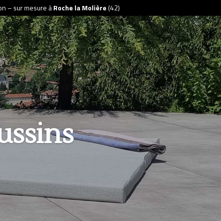
tion – sur mesure à
Roche la Molière
(42)
ussins