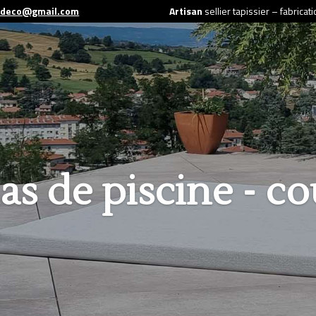
edeco@gmail.com
Artisan
sellier tapissier – fabrica
as de piscine - co