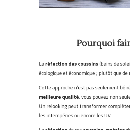
Pourquoi fair
La
réfection des coussins
(bains de sole
écologique et économique ; plutôt que de 
Cette approche n’est pas seulement béné
meilleure qualité
, vous pouvez non seule
Un relooking peut transformer complèteme
les intempéries ou encore les UV.
La
réfection
de ces
coussins
,
matelas d