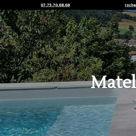
07.75.70.68.68
roch
Matel